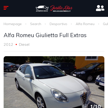
Homepage
Search
Desportivo
Alfa Romeu
Gul
Alfa Romeu Giulietta Full Extras
2012
Diesel
1
/
10