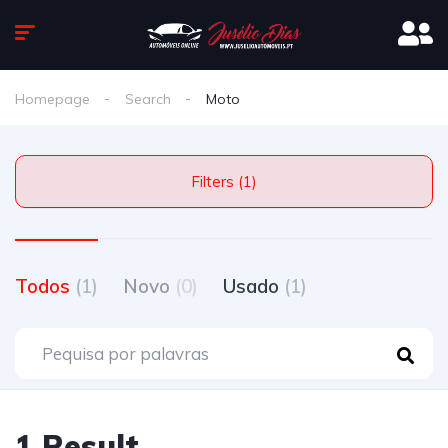
Homepage
Search
Moto
Filters (1)
Todos
(1)
Novo
(0)
Usado
(1)
1 Result