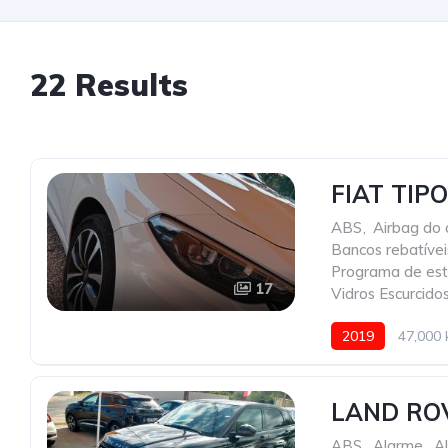
22 Results
FIAT TIP
ABS
,
Airbag do 
Bancos rebatívei
Programa de esta
17
Vidros Escurcido
2019
47,000
LAND ROV
ABS
,
Alarme
,
A