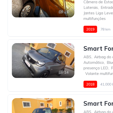
Câmera de Estac
Laterais
,
Entrad
16
Jantes Liga Leve
multifunções
2019
78 km
Smart For
ABS
,
Airbag do 
Automático
,
Blu
presença LED
,
14
,
Volante multifu
2018
41,000
Smart For
ABS
,
Airbag do 