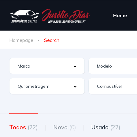
Home
Homepage
Search
Todos
(22)
Novo
(0)
Usado
(22)