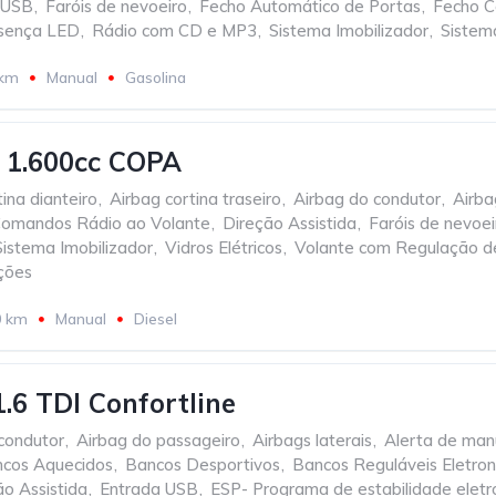
 USB
,
Faróis de nevoeiro
,
Fecho Automático de Portas
,
Fecho C
esença LED
,
Rádio com CD e MP3
,
Sistema Imobilizador
,
Sistem
 km
Manual
Gasolina
 1.600cc COPA
ina dianteiro
,
Airbag cortina traseiro
,
Airbag do condutor
,
Airba
omandos Rádio ao Volante
,
Direção Assistida
,
Faróis de nevoei
Sistema Imobilizador
,
Vidros Elétricos
,
Volante com Regulação de
ções
0 km
Manual
Diesel
.6 TDI Confortline
condutor
,
Airbag do passageiro
,
Airbags laterais
,
Alerta de ma
cos Aquecidos
,
Bancos Desportivos
,
Bancos Reguláveis Eletro
ão Assistida
,
Entrada USB
,
ESP- Programa de estabilidade eletr