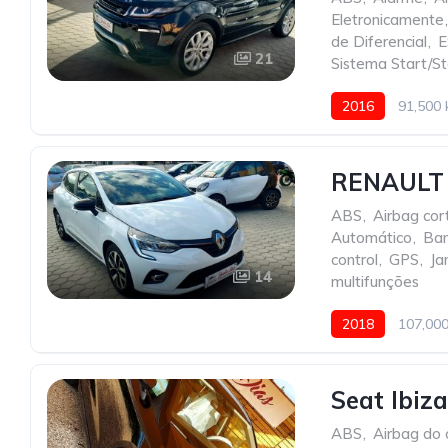
Eletronicamente
,
de Diferencial
,
E
21
Sistema Start/S
2016
91,500
RENAULT 
ABS
,
Airbag cort
Automático
,
Ban
control
,
GPS
,
Ja
14
multifunções
2018
107,00
Seat Ibiza
ABS
,
Airbag do 