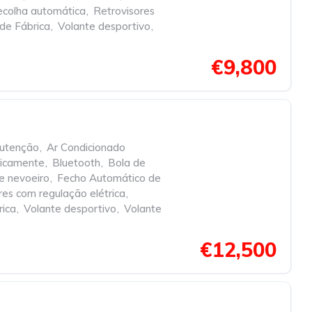
ecolha automática
,
Retrovisores
 de Fábrica
,
Volante desportivo
,
€9,800
nutenção
,
Ar Condicionado
nicamente
,
Bluetooth
,
Bola de
e nevoeiro
,
Fecho Automático de
res com regulação elétrica
,
rica
,
Volante desportivo
,
Volante
€12,500