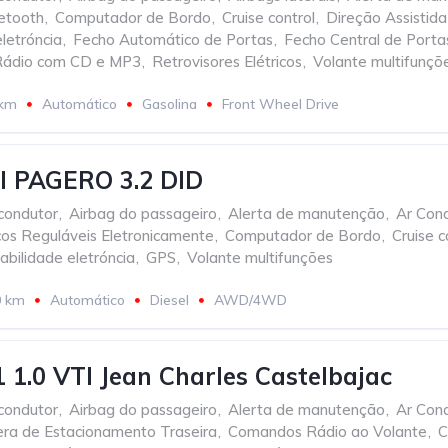
etooth
,
Computador de Bordo
,
Cruise control
,
Direção Assistida
eletróncia
,
Fecho Automático de Portas
,
Fecho Central de Porta
Rádio com CD e MP3
,
Retrovisores Elétricos
,
Volante multifunçõ
 km
Automático
Gasolina
Front Wheel Drive
I PAGERO 3.2 DID
condutor
,
Airbag do passageiro
,
Alerta de manutenção
,
Ar Con
os Reguláveis Eletronicamente
,
Computador de Bordo
,
Cruise c
bilidade eletróncia
,
GPS
,
Volante multifunções
0 km
Automático
Diesel
AWD/4WD
1 1.0 VTI Jean Charles Castelbajac
condutor
,
Airbag do passageiro
,
Alerta de manutenção
,
Ar Con
ra de Estacionamento Traseira
,
Comandos Rádio ao Volante
,
C