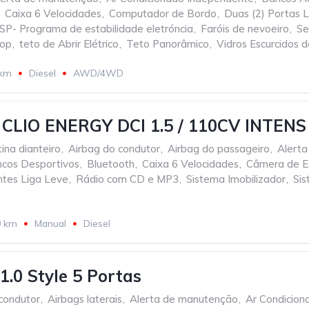
Caixa 6 Velocidades
,
Computador de Bordo
,
Duas (2) Portas L
SP- Programa de estabilidade eletróncia
,
Faróis de nevoeiro
,
Se
top
,
teto de Abrir Elétrico
,
Teto Panorâmico
,
Vidros Escurcidos d
 km
Diesel
AWD/4WD
CLIO ENERGY DCI 1.5 / 110CV INTENS
ina dianteiro
,
Airbag do condutor
,
Airbag do passageiro
,
Alert
cos Desportivos
,
Bluetooth
,
Caixa 6 Velocidades
,
Câmera de E
ntes Liga Leve
,
Rádio com CD e MP3
,
Sistema Imobilizador
,
Sis
0 km
Manual
Diesel
1.0 Style 5 Portas
condutor
,
Airbags laterais
,
Alerta de manutenção
,
Ar Condicion