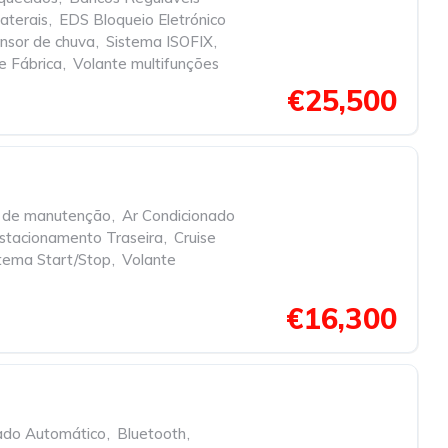
aterais
,
EDS Bloqueio Eletrónico
nsor de chuva
,
Sistema ISOFIX
,
e Fábrica
,
Volante multifunções
€25,500
a de manutenção
,
Ar Condicionado
stacionamento Traseira
,
Cruise
tema Start/Stop
,
Volante
€16,300
ado Automático
,
Bluetooth
,