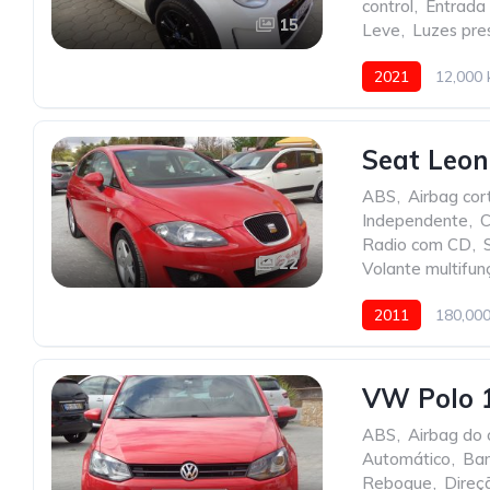
control
,
Entrada
15
Leve
,
Luzes pr
2021
12,000
Seat Leon
ABS
,
Airbag cort
Independente
,
C
Radio com CD
,
22
Volante multifun
2011
180,00
VW Polo 1
ABS
,
Airbag do 
Automático
,
Ban
Reboque
,
Direç