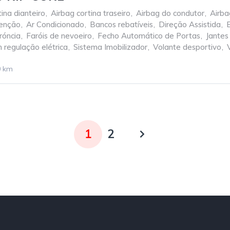
ina dianteiro
,
Airbag cortina traseiro
,
Airbag do condutor
,
Airba
tenção
,
Ar Condicionado
,
Bancos rebatíveis
,
Direção Assistida
,
róncia
,
Faróis de nevoeiro
,
Fecho Automático de Portas
,
Jantes
 regulação elétrica
,
Sistema Imobilizador
,
Volante desportivo
,
0 km
1
2