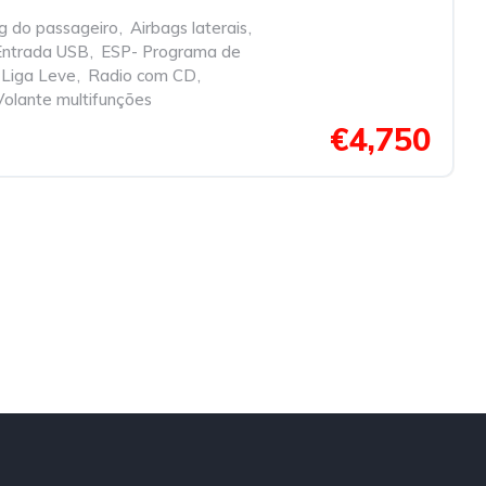
g do passageiro
,
Airbags laterais
,
Entrada USB
,
ESP- Programa de
 Liga Leve
,
Radio com CD
,
Volante multifunções
€4,750