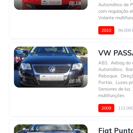
18
Automático de P
com regulação el
Volante multifun
2010
94,000
VW PASS
ABS
,
Airbag do 
Automático
,
Ban
Reboque
,
Direç
16
Portas
,
Luzes p
Sensores de luz
,
multifunções
2009
113,00
Fiat Punt