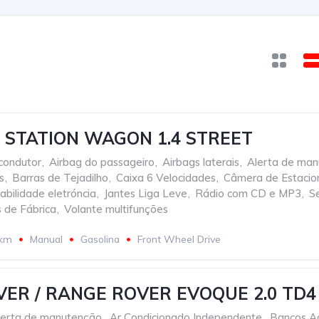
O STATION WAGON 1.4 STREET
condutor
,
Airbag do passageiro
,
Airbags laterais
,
Alerta de ma
s
,
Barras de Tejadilho
,
Caixa 6 Velocidades
,
Câmera de Estacio
bilidade eletróncia
,
Jantes Liga Leve
,
Rádio com CD e MP3
,
S
s de Fábrica
,
Volante multifunções
 km
Manual
Gasolina
Front Wheel Drive
ER / RANGE ROVER EVOQUE 2.0 TD4
lerta de manutenção
,
Ar Condicionado Independente
,
Bancos A