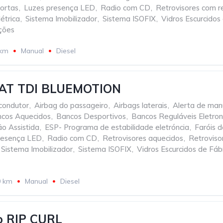
ortas
,
Luzes presença LED
,
Radio com CD
,
Retrovisores com r
étrica
,
Sistema Imobilizador
,
Sistema ISOFIX
,
Vidros Escurcidos
ções
 km
Manual
Diesel
AT TDI BLUEMOTION
condutor
,
Airbag do passageiro
,
Airbags laterais
,
Alerta de ma
cos Aquecidos
,
Bancos Desportivos
,
Bancos Reguláveis Eletro
ão Assistida
,
ESP- Programa de estabilidade eletróncia
,
Faróis d
resença LED
,
Radio com CD
,
Retrovisores aquecidos
,
Retroviso
Sistema Imobilizador
,
Sistema ISOFIX
,
Vidros Escurcidos de Fáb
0 km
Manual
Diesel
o RIP CURL