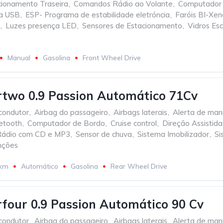
ionamento Traseira
,
Comandos Rádio ao Volante
,
Computador
a USB
,
ESP- Programa de estabilidade eletróncia
,
Faróis BI-Xe
,
Luzes presença LED
,
Sensores de Estacionamento
,
Vidros Esc
Manual
Gasolina
Front Wheel Drive
two 0.9 Passion Automático 71Cv
condutor
,
Airbag do passageiro
,
Airbags laterais
,
Alerta de ma
etooth
,
Computador de Bordo
,
Cruise control
,
Direção Assistida
Rádio com CD e MP3
,
Sensor de chuva
,
Sistema Imobilizador
,
Si
nções
 km
Automático
Gasolina
Rear Wheel Drive
four 0.9 Passion Automático 90 Cv
condutor
,
Airbag do passageiro
,
Airbags laterais
,
Alerta de ma