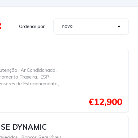
novo
Ordenar por:
nutenção
,
Ar Condicionado
,
namento Traseira
,
ESP-
ensores de Estacionamento
,
€12,900
 SE DYNAMIC
quecidos
,
Bancos Reguláveis