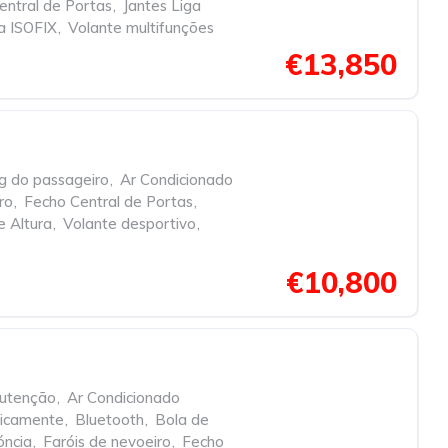
entral de Portas
,
Jantes Liga
a ISOFIX
,
Volante multifunções
€13,850
g do passageiro
,
Ar Condicionado
ro
,
Fecho Central de Portas
,
 Altura
,
Volante desportivo
,
€10,800
nutenção
,
Ar Condicionado
nicamente
,
Bluetooth
,
Bola de
óncia
,
Faróis de nevoeiro
,
Fecho