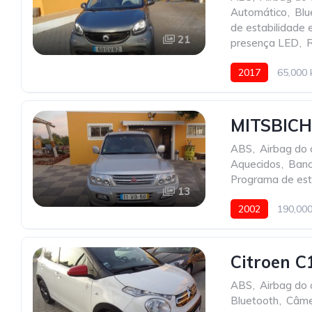
Automático
,
Blu
de estabilidade 
21
presença LED
,
2017
65,000
MITSBICH
ABS
,
Airbag do 
Aquecidos
,
Banc
Programa de esta
13
2002
190,00
Citroen C
ABS
,
Airbag do 
Bluetooth
,
Câme