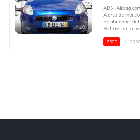
ABS
,
Airbag cort
Alerta de manu
estabilidade elet
18
Retrovisores com
2006
116,00