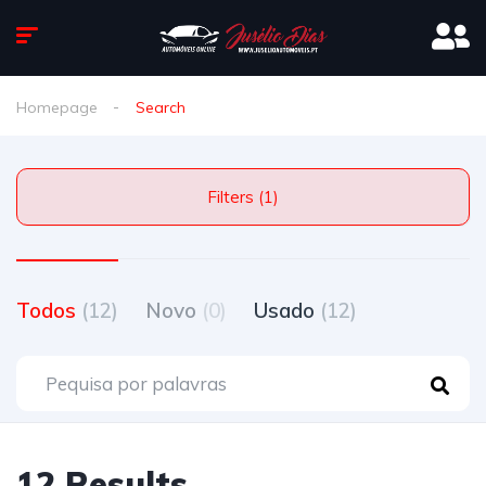
Homepage
Search
Filters (1)
Todos
(12)
Novo
(0)
Usado
(12)
12 Results