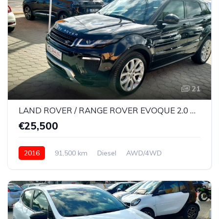
21
LAND ROVER / RANGE ROVER EVOQUE 2.0 TD4 SE DYNAMIC
€25,500
2016
91,500 km
Diesel
AWD/4WD