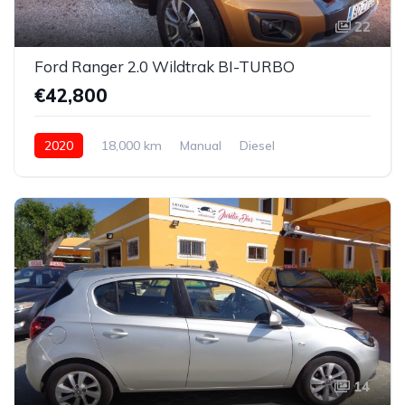
22
Ford Ranger 2.0 Wildtrak BI-TURBO
€42,800
2020
18,000 km
Manual
Diesel
AWD/4WD
14