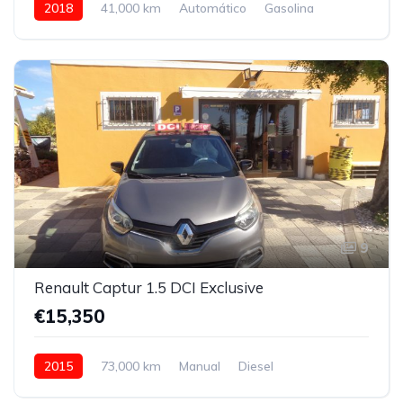
2018
41,000 km
Automático
Gasolina
Rear Wheel Drive
9
Renault Captur 1.5 DCI Exclusive
€15,350
2015
73,000 km
Manual
Diesel
Front Wheel Drive