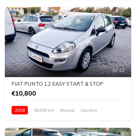
22
FIAT PUNTO 1.2 EASY START & STOP
€10,800
2018
59,000 km
Manual
Gasolina
Front Wheel Drive