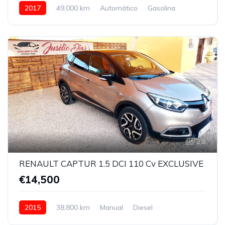
2017
49,000 km
Automático
Gasolina
28
RENAULT CAPTUR 1.5 DCI 110 Cv EXCLUSIVE
€14,500
2015
38,800 km
Manual
Diesel
Front Wheel Drive