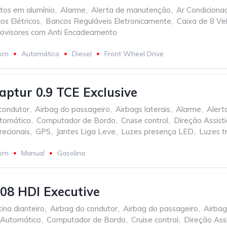
os em alumínio
,
Alarme
,
Alerta de manutenção
,
Ar Condiciona
os Elétricos
,
Bancos Reguláveis Eletronicamente
,
Caixa de 8 Ve
ovisores com Anti Encadeamento
 km
Automático
Diesel
Front Wheel Drive
aptur 0.9 TCE Exclusive
condutor
,
Airbag do passageiro
,
Airbags laterais
,
Alarme
,
Alert
tomático
,
Computador de Bordo
,
Cruise control
,
Direção Assist
recionais
,
GPS
,
Jantes Liga Leve
,
Luzes presença LED
,
Luzes t
 km
Manual
Gasolina
08 HDI Executive
ina dianteiro
,
Airbag do condutor
,
Airbag do passageiro
,
Airbag
 Automático
,
Computador de Bordo
,
Cruise control
,
Direção Ass