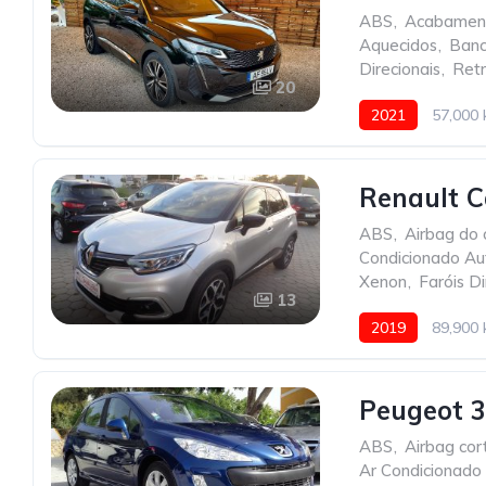
ABS
,
Acabament
Aquecidos
,
Banc
Direcionais
,
Retr
20
2021
57,000
Renault C
ABS
,
Airbag do 
Condicionado Au
Xenon
,
Faróis Di
13
2019
89,900
Peugeot 3
ABS
,
Airbag cort
Ar Condicionado