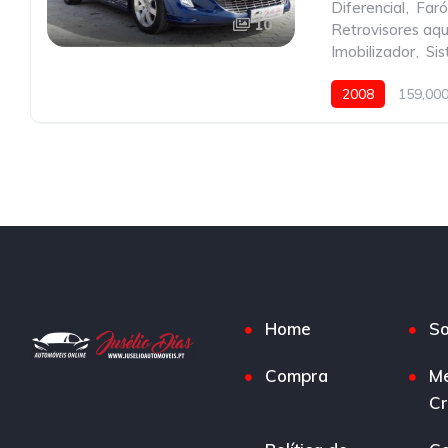
Diferencial
,
Faró
10
Retrovisores aq
Imobilizador
,
Si
2008
159,00
Home
So
Compra
M
Cr