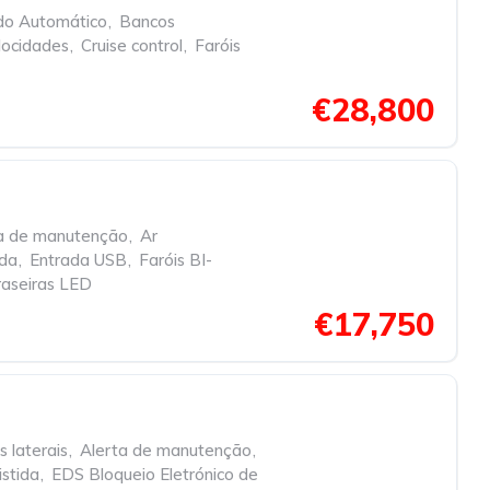
do Automático
,
Bancos
locidades
,
Cruise control
,
Faróis
€28,800
a de manutenção
,
Ar
ida
,
Entrada USB
,
Faróis BI-
raseiras LED
€17,750
s laterais
,
Alerta de manutenção
,
istida
,
EDS Bloqueio Eletrónico de