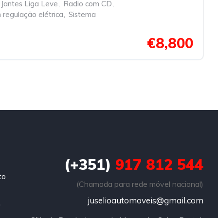
Jantes Liga Leve
,
Radio com CD
,
 regulação elétrica
,
Sistema
€8,800
(+351)
917 812 544
to
(Chamada para rede móvel nacional)
juselioautomoveis@gmail.com
m