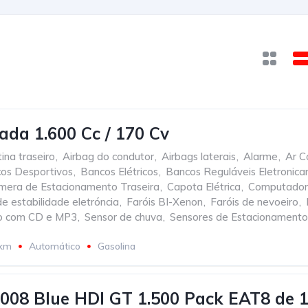
ada 1.600 Cc / 170 Cv
ina traseiro
,
Airbag do condutor
,
Airbags laterais
,
Alarme
,
Ar C
os Desportivos
,
Bancos Elétricos
,
Bancos Reguláveis Eletronic
mera de Estacionamento Traseira
,
Capota Elétrica
,
Computador
 estabilidade eletróncia
,
Faróis BI-Xenon
,
Faróis de nevoeiro
,
o com CD e MP3
,
Sensor de chuva
,
Sensores de Estacionamento
 km
Automático
Gasolina
008 Blue HDI GT 1.500 Pack EAT8 de 