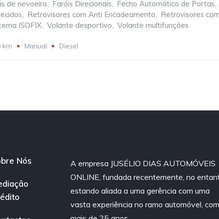
is de nevoeiro
,
Faróis Direcionais
,
Fecho Automático de Portas
,
uecidos
,
Retrovisores com Anti Encadeamento
,
Retrovisores com
stema ISOFIX
,
Volante desportivo
,
Volante multifunções
0 km
Manual
Diesel
bre Nós
A empresa JUSÉLIO DIAS AUTOMÓVEIS
ONLINE, fundada recentemente, no entan
ediação
estando aliada a uma gerência com uma
édito
vasta experiência no ramo automóvel, co
mais de 25 anos.