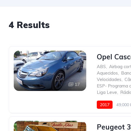
4 Results
Opel Casc
ABS
,
Airbag cort
Aquecidos
,
Banc
Velocidades
,
Câ
17
ESP- Programa de
Liga Leve
,
Rádi
2017
49,000
Peugeot 3