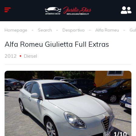
Homepage
Search
Desportivo
Alfa Romeu
Gul
Alfa Romeu Giulietta Full Extras
2012
Diesel
1
/
10