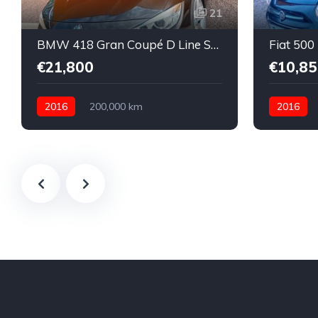
21
BMW 418 Gran Coupé D Line Sport
€21,800
€10,85
2016
200,000 km
2016
Automático
Diesel
Gasolina
Front Wheel Drive