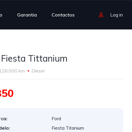
o
Garantia
Contactos
Log in
 Fiesta Tittanium
128,000 km
Diesel
850
ca:
Ford
elo:
Fiesta Titanium