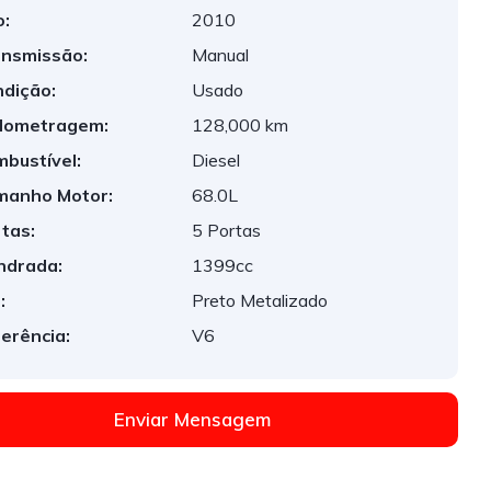
:
2010
nsmissão:
Manual
dição:
Usado
lometragem:
128,000 km
bustível:
Diesel
manho Motor:
68.0L
tas:
5 Portas
indrada:
1399cc
:
Preto Metalizado
erência:
V6
Enviar Mensagem