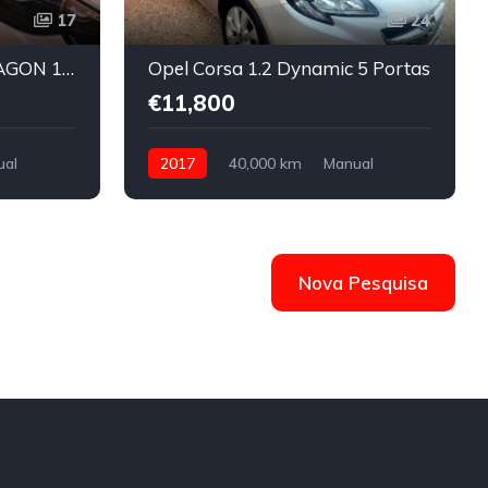
17
24
FIAT TIPO STATION WAGON 1.4 STREET
Opel Corsa 1.2 Dynamic 5 Portas
€11,800
ual
2017
40,000 km
Manual
e
Gasolina
Front Wheel Drive
Nova Pesquisa