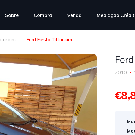
Sobre
Compra
Venda
Mediação Crédit
Titanium
Ford Fiesta Tittanium
Ford
2010
€8,
Mar
Mod