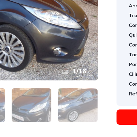
Ano
Tra
Con
Qui
Com
Ta
Por
1
/
16
Cil
Cor
Ref