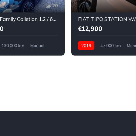
20
Fiat 500 Family Colletion 1.2 / 69 Cv
0
€12,900
130,000 km
Manual
2019
47,000 km
Man
Front Wheel Drive
Gasolina
Front Wheel Driv